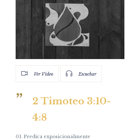
Ver Video
Escuchar
2 Timoteo 3:10-
4:8
Predica exposicionalmente