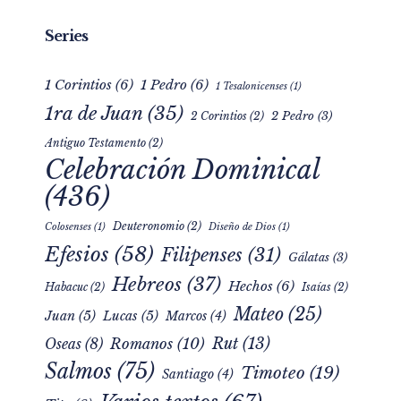
Series
1 Corintios
(6)
1 Pedro
(6)
1 Tesalonicenses
(1)
1ra de Juan
(35)
2 Pedro
(3)
2 Corintios
(2)
Antiguo Testamento
(2)
Celebración Dominical
(436)
Deuteronomio
(2)
Colosenses
(1)
Diseño de Dios
(1)
Efesios
(58)
Filipenses
(31)
Gálatas
(3)
Hebreos
(37)
Hechos
(6)
Habacuc
(2)
Isaías
(2)
Mateo
(25)
Juan
(5)
Lucas
(5)
Marcos
(4)
Rut
(13)
Romanos
(10)
Oseas
(8)
Salmos
(75)
Timoteo
(19)
Santiago
(4)