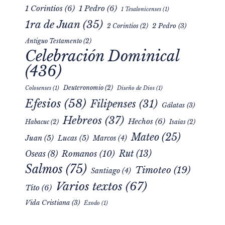
1 Corintios
(6)
1 Pedro
(6)
1 Tesalonicenses
(1)
1ra de Juan
(35)
2 Pedro
(3)
2 Corintios
(2)
Antiguo Testamento
(2)
Celebración Dominical
(436)
Deuteronomio
(2)
Colosenses
(1)
Diseño de Dios
(1)
Efesios
(58)
Filipenses
(31)
Gálatas
(3)
Hebreos
(37)
Hechos
(6)
Habacuc
(2)
Isaías
(2)
Mateo
(25)
Juan
(5)
Lucas
(5)
Marcos
(4)
Rut
(13)
Romanos
(10)
Oseas
(8)
Salmos
(75)
Timoteo
(19)
Santiago
(4)
Varios textos
(67)
Tito
(6)
Vida Cristiana
(3)
Éxodo
(1)