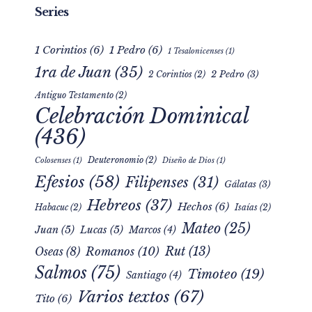
Series
1 Corintios
(6)
1 Pedro
(6)
1 Tesalonicenses
(1)
1ra de Juan
(35)
2 Pedro
(3)
2 Corintios
(2)
Antiguo Testamento
(2)
Celebración Dominical
(436)
Deuteronomio
(2)
Colosenses
(1)
Diseño de Dios
(1)
Efesios
(58)
Filipenses
(31)
Gálatas
(3)
Hebreos
(37)
Hechos
(6)
Habacuc
(2)
Isaías
(2)
Mateo
(25)
Juan
(5)
Lucas
(5)
Marcos
(4)
Rut
(13)
Romanos
(10)
Oseas
(8)
Salmos
(75)
Timoteo
(19)
Santiago
(4)
Varios textos
(67)
Tito
(6)