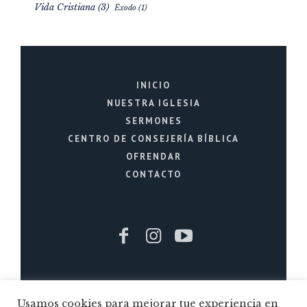
Vida Cristiana
(3)
Éxodo
(1)
INICIO
NUESTRA IGLESIA
SERMONES
CENTRO DE CONSEJERÍA BÍBLICA
OFRENDAR
CONTACTO
Iglesia Cristiana La Fuente © 2026 / Todos
Usamos cookies para mejorar tue experiencia en
los Derechos Reservados / Quito - Ecuador