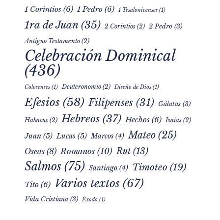
1 Corintios
(6)
1 Pedro
(6)
1 Tesalonicenses
(1)
1ra de Juan
(35)
2 Pedro
(3)
2 Corintios
(2)
Antiguo Testamento
(2)
Celebración Dominical
(436)
Deuteronomio
(2)
Colosenses
(1)
Diseño de Dios
(1)
Efesios
(58)
Filipenses
(31)
Gálatas
(3)
Hebreos
(37)
Hechos
(6)
Habacuc
(2)
Isaías
(2)
Mateo
(25)
Juan
(5)
Lucas
(5)
Marcos
(4)
Rut
(13)
Romanos
(10)
Oseas
(8)
Salmos
(75)
Timoteo
(19)
Santiago
(4)
Varios textos
(67)
Tito
(6)
Vida Cristiana
(3)
Éxodo
(1)