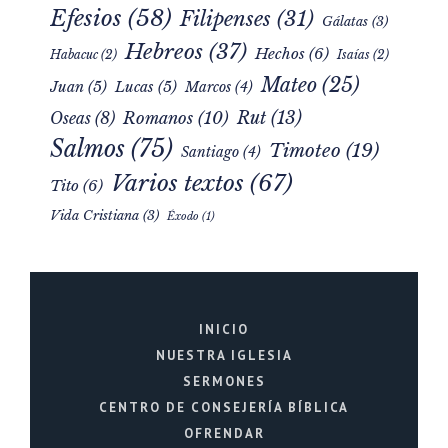
Efesios
(58)
Filipenses
(31)
Gálatas
(3)
Hebreos
(37)
Hechos
(6)
Habacuc
(2)
Isaías
(2)
Mateo
(25)
Juan
(5)
Lucas
(5)
Marcos
(4)
Rut
(13)
Romanos
(10)
Oseas
(8)
Salmos
(75)
Timoteo
(19)
Santiago
(4)
Varios textos
(67)
Tito
(6)
Vida Cristiana
(3)
Éxodo
(1)
INICIO
NUESTRA IGLESIA
SERMONES
CENTRO DE CONSEJERÍA BÍBLICA
OFRENDAR