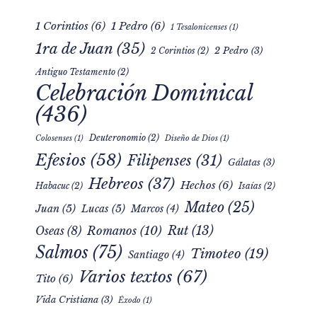
1 Corintios
(6)
1 Pedro
(6)
1 Tesalonicenses
(1)
1ra de Juan
(35)
2 Pedro
(3)
2 Corintios
(2)
Antiguo Testamento
(2)
Celebración Dominical
(436)
Deuteronomio
(2)
Colosenses
(1)
Diseño de Dios
(1)
Efesios
(58)
Filipenses
(31)
Gálatas
(3)
Hebreos
(37)
Hechos
(6)
Habacuc
(2)
Isaías
(2)
Mateo
(25)
Juan
(5)
Lucas
(5)
Marcos
(4)
Rut
(13)
Romanos
(10)
Oseas
(8)
Salmos
(75)
Timoteo
(19)
Santiago
(4)
Varios textos
(67)
Tito
(6)
Vida Cristiana
(3)
Éxodo
(1)