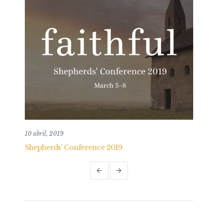
10 abril, 2019
24 a
Shepherds’ Conference 2019
Reu