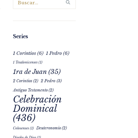
Series
1 Corintios
(6)
1 Pedro
(6)
1 Tesalonicenses
(1)
1ra de Juan
(35)
2 Pedro
(3)
2 Corintios
(2)
Antiguo Testamento
(2)
Celebración
Dominical
(436)
Deuteronomio
(2)
Colosenses
(1)
Diseño de Dios
(1)