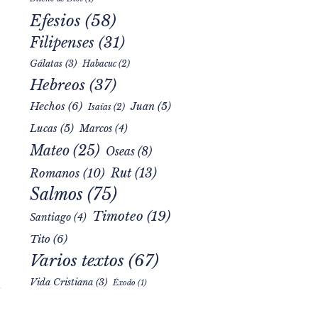
Efesios
(58)
Filipenses
(31)
Gálatas
(3)
Habacuc
(2)
Hebreos
(37)
Hechos
(6)
Juan
(5)
Isaías
(2)
Lucas
(5)
Marcos
(4)
Mateo
(25)
Oseas
(8)
Rut
(13)
Romanos
(10)
Salmos
(75)
Timoteo
(19)
Santiago
(4)
Tito
(6)
Varios textos
(67)
Vida Cristiana
(3)
Éxodo
(1)