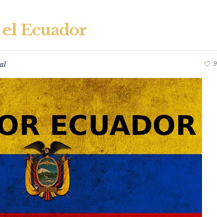
 el Ecuador
al
9